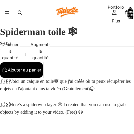
Portfolio
Nomb
total
d’artic
dans l
Plus
panier:
Spiderman toile 🕸️
$0.00
Diminuer
Augmenter
la
la
quantité
quantité
Ajouter au panier
🇫🇷Voici un calque en toile🕸️ que j'ai créée où tu peux récupérer les
objets en l'ajoutant dans ta vidéo.(Gratuitement)😉
🇺🇸Here’s a spiderweb layer 🕸️ I created that you can use to grab
objects by adding it to your video. (Free) 😉