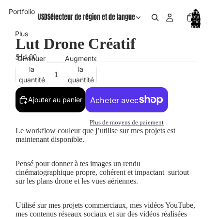
Portfolio
Nombre
USD
Sélecteur de région et de langue
total
d’articles
dans le
panier: 0
Plus
Lut Drone Créatif
$14.00
Diminuer
Augmenter
la
la
quantité
quantité
Ajouter au panier
Plus de moyens de paiement
Le workflow couleur que j’utilise sur mes projets est
maintenant disponible.
Pensé pour donner à tes images un rendu
cinématographique propre, cohérent et impactant surtout
sur les plans drone et les vues aériennes.
Utilisé sur mes projets commerciaux, mes vidéos YouTube,
mes contenus réseaux sociaux et sur des vidéos réalisées